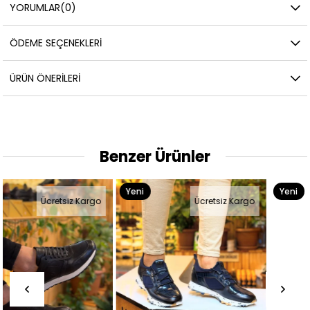
YORUMLAR
(0)
ÖDEME SEÇENEKLERI
ÜRÜN ÖNERILERI
Benzer Ürünler
Yeni
Yeni
Ücretsiz Kargo
Ücretsiz Kargo
Ürün
Ürün