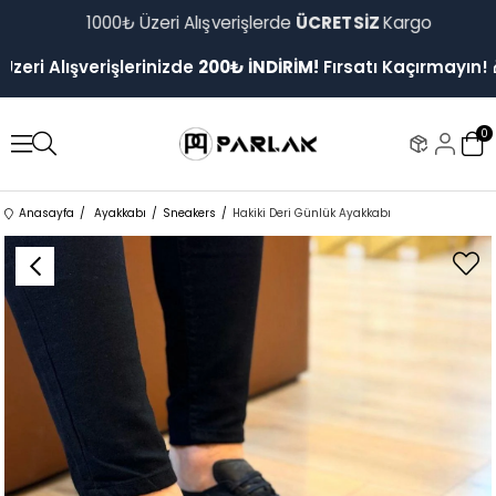
1000₺ Üzeri Alışverişlerde
ÜCRETSİZ
Kargo
i Alışverişlerinizde
200₺ İNDİRİM!
Fırsatı Kaçırmayın! 🎁
0
Anasayfa
Ayakkabı
Sneakers
Hakiki Deri Günlük Ayakkabı