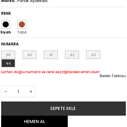
Marka
:
Parlak Ayakkabı.
RENK
NUMARA
39
40
41
42
43
44
Beden Tablosu