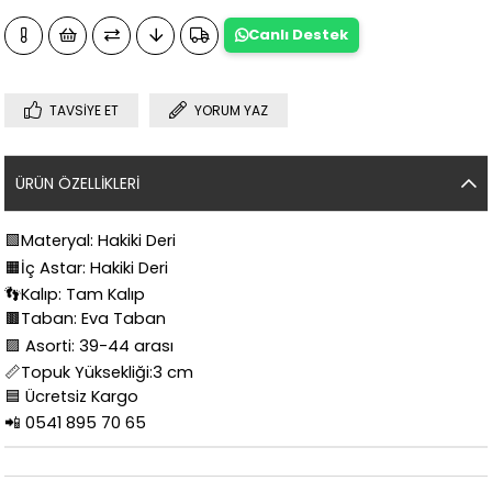
Canlı Destek
TAVSIYE ET
YORUM YAZ
ÜRÜN ÖZELLIKLERI
🟩
Materyal: Hakiki Deri
🟧
İç Astar: Hakiki Deri
👣
Kalıp: Tam Kalıp
🟫Taban: Eva Taban
🟪
Asorti: 39-44 arası
📏
Topuk Yüksekliği:3 cm
🟦
Ücretsiz Kargo
📲
0541 895 70 65