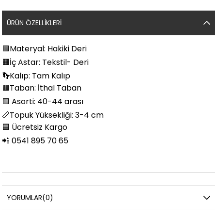
ÜRÜN ÖZELLIKLERI
🟩
Materyal: Hakiki Deri
🟧
İç Astar: Tekstil- Deri
👣
Kalıp: Tam Kalıp
🟫Taban: İthal Taban
🟪
Asorti: 40-44 arası
📏
Topuk Yüksekliği: 3-4 cm
🟦
Ücretsiz Kargo
📲
0541 895 70 65
YORUMLAR
(0)