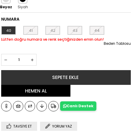
NUMARA
40
41
42
43
44
Beden Tablosu
Canlı Destek
TAVSIYE ET
YORUM YAZ