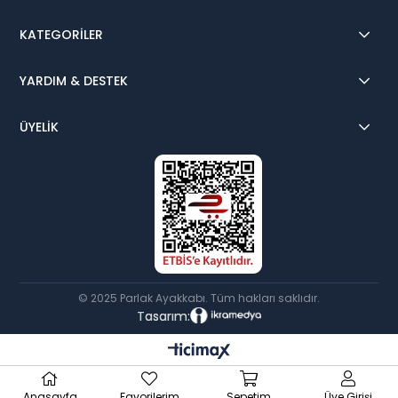
KATEGORİLER
YARDIM & DESTEK
ÜYELİK
© 2025 Parlak Ayakkabı. Tüm hakları saklıdır.
Tasarım:
Anasayfa
Favorilerim
Sepetim
Üye Girişi